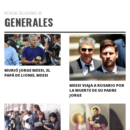
NOTICIAS RELACIONAS DE
GENERALES
MURIÓ JORGE MESSI, EL
PAPÁ DE LIONEL MESSI
MESSI VIAJA A ROSARIO POR
LA MUERTE DE SU PADRE
JORGE